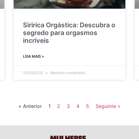
Siririca Orgástica: Descubra o
segredo para orgasmos
incríveis
LEIA MAIS »
15/09/2025
Nenhum comentário
« Anterior
1
2
3
4
5
Seguinte »