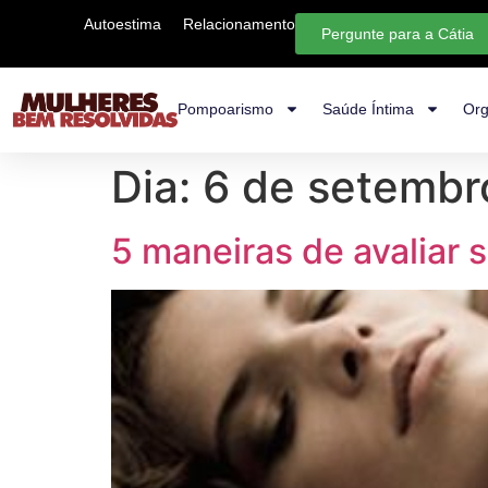
Autoestima
Relacionamento
Pergunte para a Cátia
Pompoarismo
Saúde Íntima
Org
Dia:
6 de setembr
5 maneiras de avaliar 