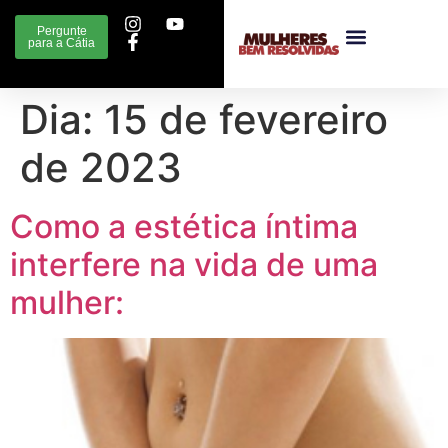
Pergunte
para a Cátia
Dia:
15 de fevereiro
de 2023
Como a estética íntima
interfere na vida de uma
mulher: