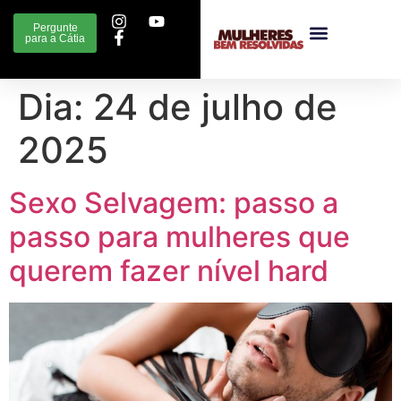
Pergunte
para a Cátia
Dia:
24 de julho de
2025
Sexo Selvagem: passo a
passo para mulheres que
querem fazer nível hard