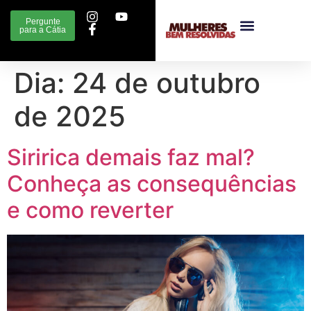
Pergunte
para a Cátia
Dia:
24 de outubro
de 2025
Siririca demais faz mal?
Conheça as consequências
e como reverter