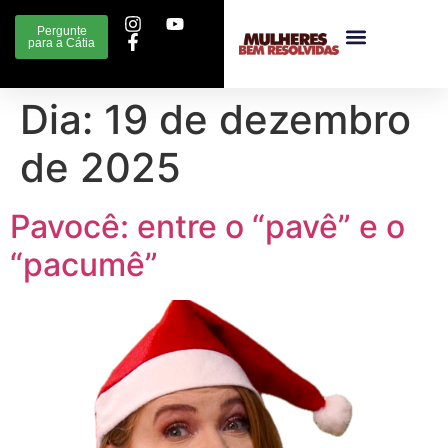
Pergunte
para a Cátia
Dia:
19 de dezembro
de 2025
Pavocê: entre o “pavê” e o
“pacumê”