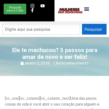
Pergunte
para a Cátia
Pesquisar
Ele te machucou? 5 passos para
amar de novo e ser feliz!
janeiro 5, 2018
|
Autoconhecimento
[vc_row][vc_column][vc_column_text]
Uma das piores
coisas da vida é você abrir o seu coração para alguém e