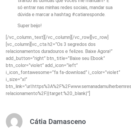
tirando as dúvidas que vocês me mandam? É
só entrar nas minhas redes sociais, mandar sua
dúvida e marcar a hashtag #catiaresponde.
Super beijo!
[/vc_column_text][/vc_column][/vc_row][vc_row]
[vc_column][vc_cta h2=”Os 3 segredos dos
relacionamentos duradouros e felizes. Baixe Agora!”
add_button=”right” btn_title=”Baixe seu Ebook”
btn_color=”violet” add_icon=”left”
i_icon_fontawesome=”fa fa-download” i_color=”violet”
i_size=”xl”
btn_link=”url:https%3A%2F%2Fwww.semanadamulherbemreso
relacionamento%2F||target:%20_blank|”]
Cátia Damasceno