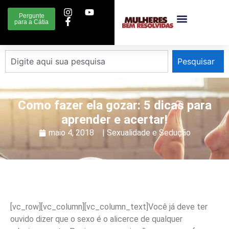
Pergunte
para a Cátia
Pesquisar
Como fazer ela gozar: 5 dicas para
aprender e acertar!
maio 4, 2018
|
Sexualidade e Sedução
[vc_row][vc_column][vc_column_text]
Você já deve ter
ouvido dizer que o sexo é o alicerce de qualquer