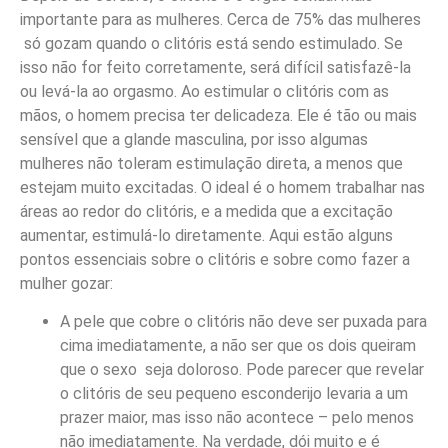
importante para as mulheres. Cerca de 75% das mulheres
só gozam quando o clitóris está sendo estimulado. Se
isso não for feito corretamente, será difícil satisfazê-la
ou levá-la ao orgasmo. Ao estimular o clitóris com as
mãos, o homem precisa ter delicadeza. Ele é tão ou mais
sensível que a glande masculina, por isso algumas
mulheres não toleram estimulação direta, a menos que
estejam muito excitadas. O ideal é o homem trabalhar nas
áreas ao redor do clitóris, e a medida que a excitação
aumentar, estimulá-lo diretamente. Aqui estão alguns
pontos essenciais sobre o clitóris e sobre como fazer a
mulher gozar:
A pele que cobre o clitóris não deve ser puxada para
cima imediatamente, a não ser que os dois queiram
que o sexo seja doloroso. Pode parecer que revelar
o clitóris de seu pequeno esconderijo levaria a um
prazer maior, mas isso não acontece – pelo menos
não imediatamente. Na verdade, dói muito e é