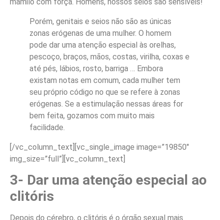
mamilo com força. Homens, nossos seios são sensíveis!
Porém, genitais e seios não são as únicas
zonas erógenas de uma mulher. O homem
pode dar uma atenção especial às orelhas,
pescoço, braços, mãos, costas, virilha, coxas e
até pés, lábios, rosto, barriga … Embora
existam notas em comum, cada mulher tem
seu próprio código no que se refere à zonas
erógenas. Se a estimulação nessas áreas for
bem feita, gozamos com muito mais
facilidade.
[/vc_column_text][vc_single_image image=”19850″
img_size=”full”][vc_column_text]
3- Dar uma atenção especial ao
clitóris
Depois do cérebro, o clitóris é o órgão sexual mais