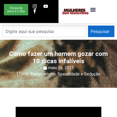
Pergunte
para a Cátia
Pesquisar
Como fazer um homem gozar com
10 dicas infalíveis
maio 26, 2025
|
Geral
,
Pompoarismo
,
Sexualidade e Sedução