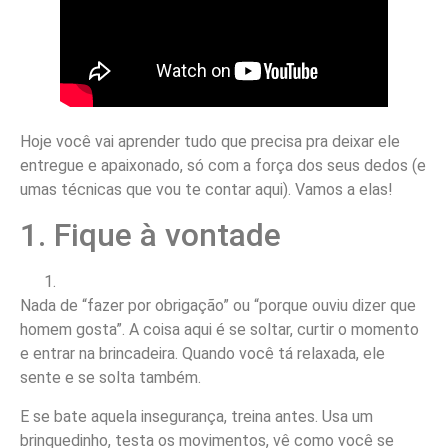
Hoje você vai aprender tudo que precisa pra deixar ele
entregue e apaixonado, só com a força dos seus dedos (e
umas técnicas que vou te contar aqui). Vamos a elas!
1. Fique à vontade
Nada de “fazer por obrigação” ou “porque ouviu dizer que
homem gosta”. A coisa aqui é se soltar, curtir o momento
e entrar na brincadeira. Quando você tá relaxada, ele
sente e se solta também.
E se bate aquela insegurança, treina antes. Usa um
brinquedinho, testa os movimentos, vê como você se