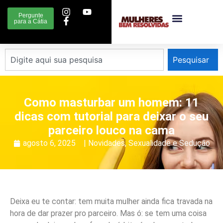
Pergunte
para a Cátia
Pesquisar
Como masturbar um homem: 11
dicas com tutorial para deixar o seu
parceiro louco na cama
agosto 6, 2025
|
Novidades
,
Sexualidade e Sedução
Deixa eu te contar: tem muita mulher ainda fica travada na
hora de dar prazer pro parceiro. Mas ó: se tem uma coisa