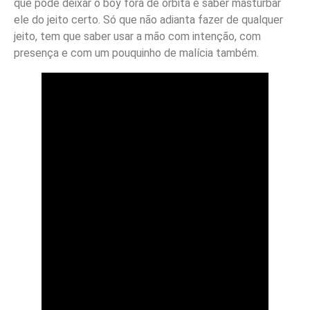
que pode deixar o boy fora de órbita é saber masturbar
ele do jeito certo. Só que não adianta fazer de qualquer
jeito, tem que saber usar a mão com intenção, com
presença e com um pouquinho de malícia também.