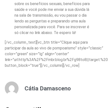
sobre os benefícios sexuais, benefícios para
saúde e você pode me enviar a sua dúvida lá
na sala de transmissão, eu vou passar o dia
lendo as perguntas e preparando uma aula
personalizada para você. Para se inscrever é
só clicar no link abaixo. Te espero lá!
[/vc_column_text][vc_btn title=”Clique aqui para
participar da aula ao vivo de pompoarismo” style=”classic”
color=”green” size=”lg” align=”center”
link=”url:http%3A%2F%2Fmbr.blog.br%2Fg98to8||target:%20
button_block=”true”][/vc_column][/vc_row]
Cátia Damasceno