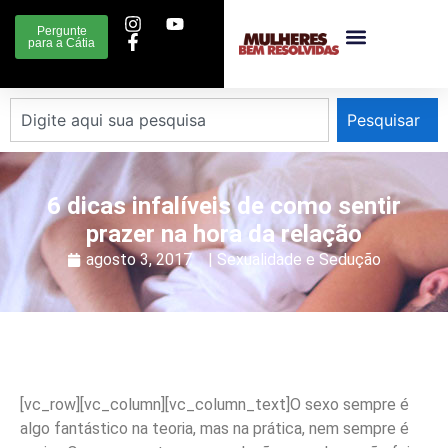
Pergunte
para a Cátia
Pesquisar
6 dicas infalíveis de como sentir
prazer na hora da relação
agosto 3, 2017
|
Sexualidade e Sedução
[vc_row][vc_column][vc_column_text]O sexo sempre é
algo fantástico na teoria, mas na prática, nem sempre é