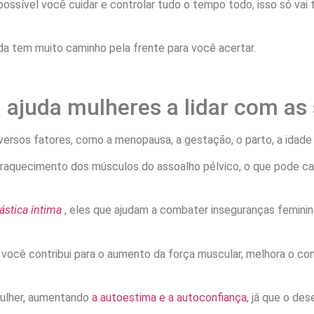
ossível você cuidar e controlar tudo o tempo todo, isso só vai t
a tem muito caminho pela frente para você acertar.
 ajuda mulheres a lidar com as
versos fatores, como a menopausa, a gestação, o parto, a idade
raquecimento dos músculos do assoalho pélvico, o que pode cau
ástica íntima
, eles que ajudam a combater inseguranças femini
ocê contribui para o aumento da força muscular, melhora o contro
ulher, aumentando
a autoestima e a autoconfiança
, já que o de