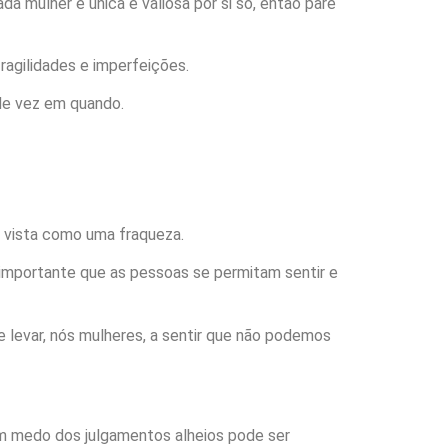
da mulher é única e valiosa por si só, então pare
ragilidades e imperfeições.
 de vez em quando.
r vista como uma fraqueza.
 importante que as pessoas se permitam sentir e
 levar, nós mulheres, a sentir que não podemos
em medo dos julgamentos alheios pode ser