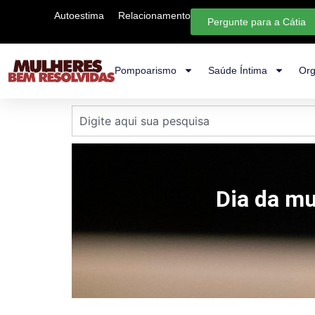
Autoestima
Relacionamento
Pergunte para a Cátia
Pompoarismo
Saúde Íntima
Org
Dia da mu