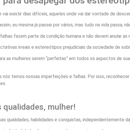
 para desapegar dos estereótipo
vai existir dias difíceis, aqueles onde vai dar vontade de descer
assim, eu mesma já passei por vários, mas tudo na vida passa, 
alhas fazem parte da condição humana e não devem anular as no
ativas irreais e estereótipos prejudiciais da sociedade de sob
ra as mulheres serem “perfeitas” em todos os aspectos de suas 
as nós temos nossas imperfeições e falhas. Por isso, reconhece
es.
s qualidades, mulher!
as qualidades, habilidades e conquistas, independentemente d