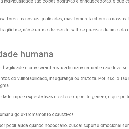
 individualidade são coisas positivas e enriquecedoras, e que ca
ossa força, as nossas qualidades, mas temos também as nossas f
 fragilidade, não é errado descer do salto e precisar de um colo
lidade humana
 fragilidade é uma característica humana natural e não deve se
 de vulnerabilidade, insegurança ou tristeza. Por isso, é tão
igma.
dade impõe expectativas e estereótipos de gênero, o que pode
ornar algo extremamente exaustivo!
ber pedir ajuda quando necessário, buscar suporte emocional s