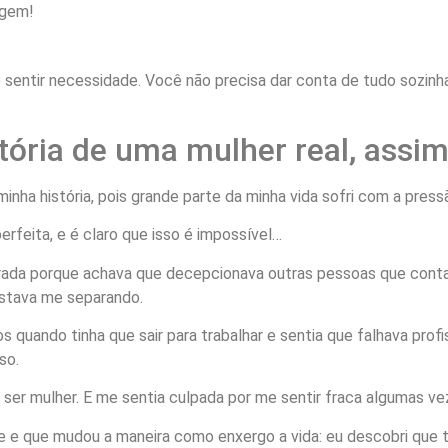
agem!
tória de uma mulher real, ass
nha história, pois grande parte da minha vida sofri com a pressã
perfeita, e é claro que isso é impossível…
trada porque achava que decepcionava outras pessoas que cont
estava me separando.
s quando tinha que sair para trabalhar e sentia que falhava pro
so.
ser mulher. E me sentia culpada por me sentir fraca algumas ve
te e que mudou a maneira como enxergo a vida: eu descobri qu