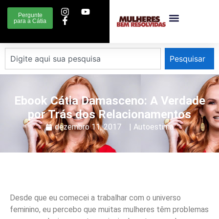
Pergunte
para a Cátia
Pesquisar
Ebook Cátia Damasceno: A Verdade
por Trás dos Relacionamentos
dezembro 11, 2017
|
Autoestima
Desde que eu comecei a trabalhar com o universo
feminino, eu percebo que muitas mulheres têm problemas