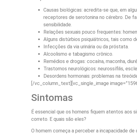
Causas biológicas: acredita-se que, em alg
receptores de serotonina no cérebro. De fa
sensibilidade.
Relações sexuais pouco frequentes: homen
Alguns distúrbios psiquiátricos, tais como
Infecções da via urinária ou da próstata.
Alcoolismo e tabagismo crônico.
Remédios e drogas: cocaína, maconha, diur
Trastornos neurológicos: neurossífilis, escl
Desordens hormonais: problemas na tireóid
[/vc_column_text][vc_single_image image=”1596
Sintomas
É essencial que os homens fiquem atentos aos si
correto. E quais são eles?
O homem começa a perceber a incapacidade de co