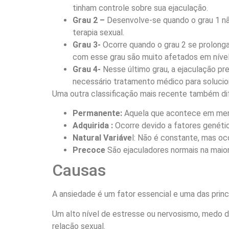
tinham controle sobre sua ejaculação.
Grau 2 –
Desenvolve-se quando o grau 1 não
terapia sexual.
Grau 3-
Ocorre quando o grau 2 se prolong
com esse grau são muito afetados em nível
Grau 4-
Nesse último grau, a ejaculação p
necessário tratamento médico para solucio
Uma outra classificação mais recente também dif
Permanente:
Aquela que acontece em meno
Adquirida :
Ocorre devido a fatores genéti
Natural Variáve
l: Não é constante, mas o
Precoce
São ejaculadores normais na maio
Causas
A ansiedade é um fator essencial e uma das princ
Um alto nível de estresse ou nervosismo, medo de 
relação sexual.