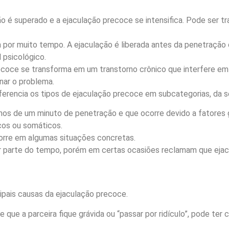
 é superado e a ejaculação precoce se intensifica. Pode ser tr
a por muito tempo. A ejaculação é liberada antes da penetraç
 psicológico.
recoce se transforma em um transtorno crônico que interfere em
nar o problema.
erencia os tipos de ejaculação precoce em subcategorias, da s
s de um minuto de penetração e que ocorre devido a fatores 
cos ou somáticos.
corre em algumas situações concretas.
r parte do tempo, porém em certas ocasiões reclamam que ejac
ipais causas da ejaculação precoce.
que a parceira fique grávida ou “passar por ridículo”, pode ter