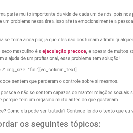
a parte muito importante da vida de cada um de nós, pois nos 
ge um problema nessa área, isso afeta emocionalmente a pessoa,
e torna ainda pior, já que eles não costumam admitir qualquer 
o sexo masculino é a
ejaculação precoce
,
e apesar de muitos s
om a ajuda de um profissional, esse problema tem solução!
7″ img_size=”full”][vc_column_text]
coce sentem que perderam o controle sobre si mesmos.
a pessoa e não se sentem capazes de manter relações sexuais s
e porque têm um orgasmo muito antes do que gostariam.
ce? Como ela pode ser tratada? Continue lendo o texto que eu vo
rdar os seguintes tópicos: