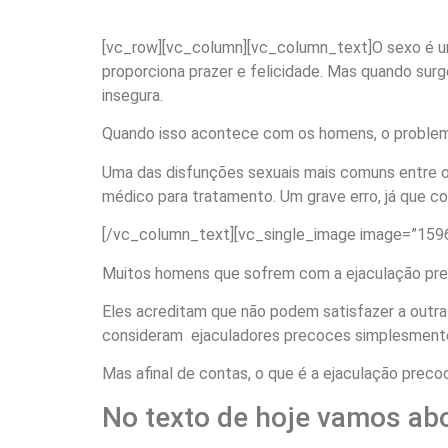
[vc_row][vc_column][vc_column_text]O sexo é um
proporciona prazer e felicidade. Mas quando sur
insegura.
Quando isso acontece com os homens, o problema s
Uma das disfunções sexuais mais comuns entre 
médico para tratamento. Um grave erro, já que c
[/vc_column_text][vc_single_image image=”1596
Muitos homens que sofrem com a ejaculação pre
Eles acreditam que não podem satisfazer a outr
consideram ejaculadores precoces simplesment
Mas afinal de contas, o que é a ejaculação preco
No texto de hoje vamos abo