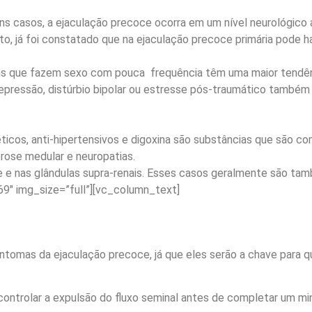
uns casos, a ejaculação precoce ocorra em um nível neurológico 
to, já foi constatado que na ejaculação precoce primária pode
s que fazem sexo com pouca frequência têm uma maior tendênc
 depressão, distúrbio bipolar ou estresse pós-traumático também
éticos, anti-hipertensivos e digoxina são substâncias que são
erose medular e neuropatias.
e e nas glândulas supra-renais. Esses casos geralmente são ta
9″ img_size=”full”][vc_column_text]
ntomas da ejaculação precoce, já que eles serão a chave para q
ntrolar a expulsão do fluxo seminal antes de completar um mi