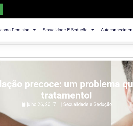
asmo Feminino
Sexualidade E Sedução
Autoconhecimen
lação precoce: um problema q
tratamento!
julho 26, 2017
|
Sexualidade e Sedução