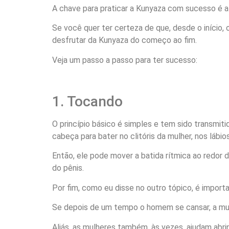
A chave para praticar a Kunyaza com sucesso é 
Se você quer ter certeza de que, desde o início
desfrutar da Kunyaza do começo ao fim.
Veja um passo a passo para ter sucesso:
1. Tocando
O princípio básico é simples e tem sido transmi
cabeça para bater no clitóris da mulher, nos lábios
Então, ele pode mover a batida rítmica ao redor
do pênis.
Por fim, como eu disse no outro tópico, é importa
Se depois de um tempo o homem se cansar, a mulh
Aliás, as mulheres também, às vezes, ajudam abrin