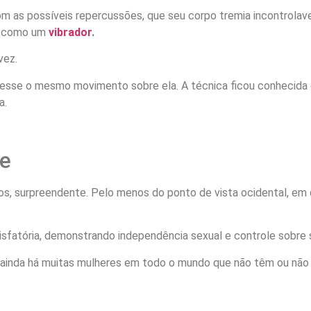
as possíveis repercussões, que seu corpo tremia incontrolavel
is como um
vibrador
.
vez.
fizesse o mesmo movimento sobre ela. A técnica ficou conhecida
a.
le
tos, surpreendente. Pelo menos do ponto de vista ocidental, em
tisfatória, demonstrando independência sexual e controle sobre
, ainda há muitas mulheres em todo o mundo que não têm ou não