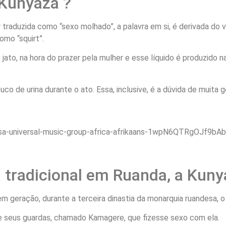
 Kunyaza ?
traduzida como “sexo molhado”, a palavra em si, é derivada do v
omo “squirt”.
e jato, na hora do prazer pela mulher e esse líquido é produzido
o de urina durante o ato. Essa, inclusive, é a dúvida de muita g
mgsa-universal-music-group-africa-afrikaans-1wpN6QTRgOJf9bAb
a tradicional em Ruanda, a Kuny
geração, durante a terceira dinastia da monarquia ruandesa, o m
 de seus guardas, chamado Kamagere, que fizesse sexo com ela.