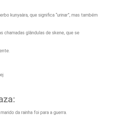
erbo kunyaàra, que significa “urinar”, mas também
 nas chamadas glândulas de skene, que se
ente.
ej
aza:
arido da rainha foi para a guerra.