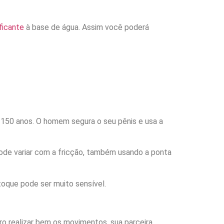
ificante
à base de água. Assim você poderá
s 150 anos. O homem segura o seu pênis e usa a
pode variar com a fricção, também usando a ponta
 toque pode ser muito sensível.
iro realizar bem os movimentos, sua parceira