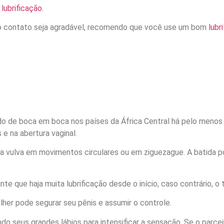
a
lubrificação
.
, o contato seja agradável, recomendo que você use um bom
lubr
tido de boca em boca nos países da África Central há pelo meno
 e na abertura vaginal.
 da vulva em movimentos circulares ou em ziguezague. A batida 
nte que haja muita lubrificação desde o início, caso contrário, o
er pode segurar seu pênis e assumir o controle.
do seus grandes lábios para intensificar a sensação. Se o parce