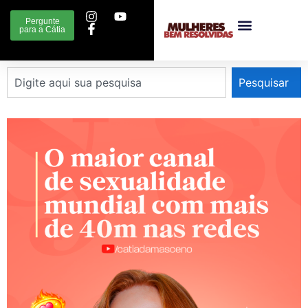
Pergunte
para a Cátia
Pesquisar