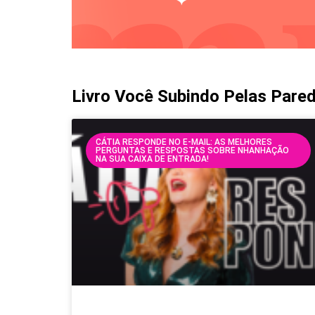
Livro Você Subindo Pelas Pare
CÁTIA RESPONDE NO E-MAIL: AS MELHORES
PERGUNTAS E RESPOSTAS SOBRE NHANHAÇÃO
NA SUA CAIXA DE ENTRADA!