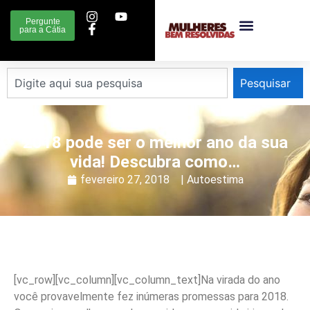
Pergunte
para a Cátia
Pesquisar
2018 pode ser o melhor ano da sua
vida! Descubra como…
fevereiro 27, 2018
|
Autoestima
[vc_row][vc_column][vc_column_text]
Na virada do ano
você provavelmente fez inúmeras promessas para 2018.