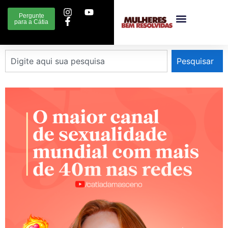
Pergunte
para a Cátia
Pesquisar