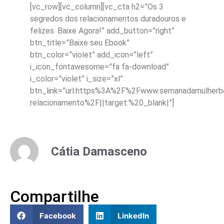
[vc_row][vc_column][vc_cta h2=”Os 3
segredos dos relacionamentos duradouros e
felizes. Baixe Agora!” add_button=”right”
btn_title=”Baixe seu Ebook”
btn_color=”violet” add_icon=”left”
i_icon_fontawesome=”fa fa-download”
i_color=”violet” i_size=”xl”
btn_link=”url:https%3A%2F%2Fwww.semanadamulherbe
relacionamento%2F||target:%20_blank|”]
Cátia Damasceno
Compartilhe
Facebook
LinkedIn