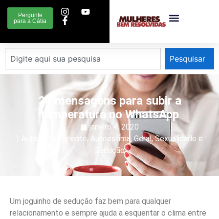
Pergunte
para a Cátia
Pesquisar
20 mensagens para subir a
temperatura no WhatsApp
janeiro 4, 2020
|
Autoconhecimento
,
Autoestima
,
Geral
,
Sexualidade e
Sedução
Um joguinho de sedução faz bem para qualquer
relacionamento e sempre ajuda a esquentar o clima entre