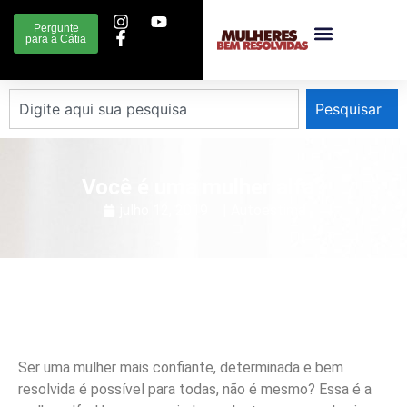
Pergunte
para a Cátia
Pesquisar
Você é uma mulher alfa?
julho 12, 2019
|
Autoestima
Ser uma mulher mais confiante, determinada e bem
resolvida é possível para todas, não é mesmo? Essa é a