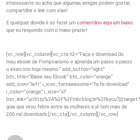
interessante ou acha que algumas amigas podem gostar,
compartilhe o link com elas!
E qualquer dúvida é só fazer um
comentário aqui em baixo
que eu respondo com o maior prazer!
[vc_row][vc_column][vc_cta h2=”Faça o download do
meu ebook de Pompoarismo e aprenda um passo a passo
o exercício hoje mesmo.” add_button=”right”
btn_title=”Baixe seu Ebook” btn_color=”orange”
add_icon=”left” i_icon_fontawesome=”fa fa-download”
i_color=”orange” i_size=”xl”
btn_link=”url:http%3A%2F%2Fmbr.blog.br%2Fkycu7j||target
guia que virou febre entre as mulheres e já tem mais de
200 mil downloads.[/vc_cta][/vc_column][/vc_row]