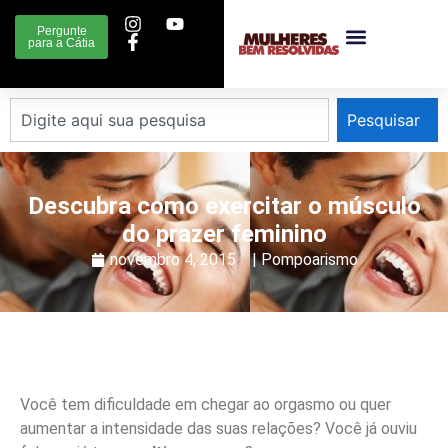
Pergunte
para a Cátia
Pesquisar
Descubra como exercitar o músculo
do prazer feminino
novembro 4, 2015
|
Pompoarismo
Você tem dificuldade em chegar ao orgasmo ou quer
aumentar a intensidade das suas relações? Você já ouviu