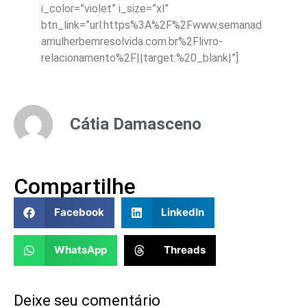
i_color=”violet” i_size=”xl”
btn_link=”url:https%3A%2F%2Fwww.semanad
amulherbemresolvida.com.br%2Flivro-
relacionamento%2F||target:%20_blank|”]
Cátia Damasceno
Compartilhe
Facebook
LinkedIn
WhatsApp
Threads
Deixe seu comentário