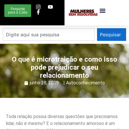
Pergunte
para a Cátia
Pesquisar
O que é microtraição e como isso
pode prejudicar o seu
relacionamento
junho 28, 2019
|
Autoconhecimento
Toda relação possui diversas questões que precisamos
lidar, não é mesmo? E o relacionamento amoroso é um