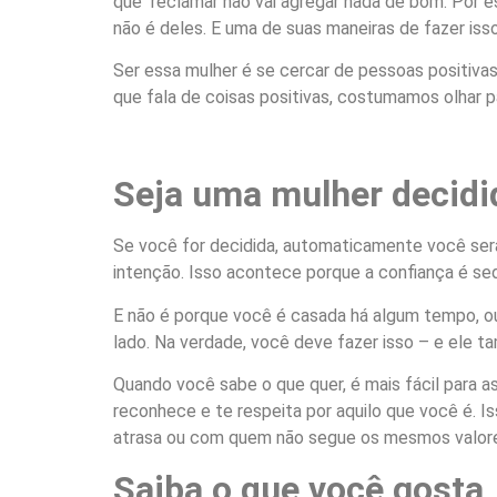
que reclamar não vai agregar nada de bom. Por e
não é deles. E uma de suas maneiras de fazer iss
Ser essa mulher é se cercar de pessoas positiva
que fala de coisas positivas, costumamos olhar p
Seja uma mulher decidi
Se você for decidida, automaticamente você será 
intenção. Isso acontece porque a confiança é sedu
E não é porque você é casada há algum tempo, o
lado. Na verdade, você deve fazer isso – e ele 
Quando você sabe o que quer, é mais fácil para 
reconhece e te respeita por aquilo que você é. 
atrasa ou com quem não segue os mesmos valor
Saiba o que você gosta