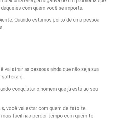
cumular uma energia negativa de um problema que
i e daqueles com quem você se importa.
 ambiente. Quando estamos perto de uma pessoa
as.
 vai atrair as pessoas ainda que não seja sua
solteira é.
tando conquistar o homem que já está ao seu
is, você vai estar com quem de fato te
a mais fácil não perder tempo com quem te