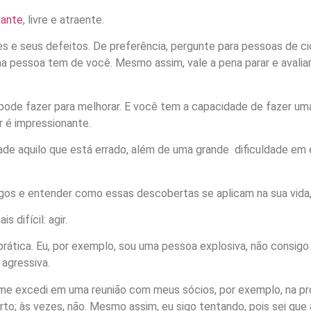
sante
, livre e atraente.
s e seus defeitos. De preferência, pergunte para pessoas de cicl
 uma pessoa tem de você. Mesmo assim, vale a pena parar e avali
.
 pode fazer para melhorar. E você tem a capacidade de fazer um
 é impressionante.
ade aquilo que está errado, além de uma grande dificuldade em 
igos e entender como essas descobertas se aplicam na sua vida, 
s difícil: agir.
ática. Eu, por exemplo, sou uma pessoa explosiva, não consigo 
 agressiva.
u me excedi em uma reunião com meus sócios, por exemplo, na p
rto; às vezes, não. Mesmo assim, eu sigo tentando, pois sei que