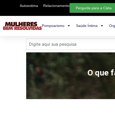
Autoestima
Relacionamento
Pergunte para a Cátia
Pompoarismo
Saúde Íntima
Org
O que f