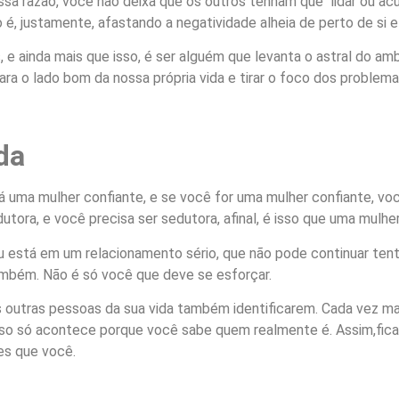
ssa razão, você não deixa que os outros tenham que lidar ou a
o é, justamente, afastando a negatividade alheia de perto de s
s, e ainda mais que isso, é ser alguém que levanta o astral do
ara o lado bom da nossa própria vida e tirar o foco dos problem
da
uma mulher confiante, e se você for uma mulher confiante, você
tora, e você precisa ser sedutora, afinal, é isso que uma mulher 
u está em um relacionamento sério, que não pode continuar ten
também. Não é só você que deve se esforçar.
as outras pessoas da sua vida também identificarem. Cada vez ma
Isso só acontece porque você sabe quem realmente é. Assim,fic
es que você.