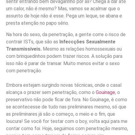
sentir entrando bem devagarinho por ali? Chega a dar até
um calor, não é mesmo? Mas, vamos se acalmar que o
assunto de hoje não é esse. Pega um leque, se abana e
presta atenção no papo sério.
Na hora do sexo, da penetração, a gente corre o risco de
contrair ISTs, que são as
Infeccções Sexualmente
Transmissíveis.
Mesmo as relações homossexuais ou
com brinquedinhos podem trazer riscos. A solução para
isso não é parar de transar. Muito menos evitar o sexo
com penetração.
Embora estejam surgindo novas técnicas, onde o casal
alcança o prazer sem penetração, como o
Gouinage
, o
preservativo não pode ficar de fora. No Gouinage, é como
se acontecesse de tudo nas preliminares mesmo, só que
as preliminares já são o começo, o meio e o fim, que
loucura! Se você for testar com o boy, volta aqui para me
contar como foi. Hoje, seguimos com penetração mesmo,