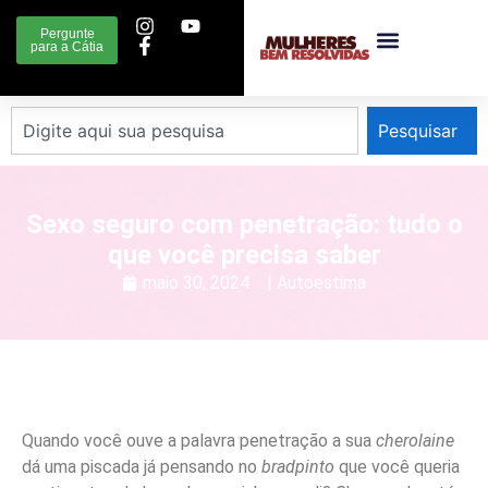
Pergunte
para a Cátia
Pesquisar
Sexo seguro com penetração: tudo o
que você precisa saber
maio 30, 2024
|
Autoestima
Quando você ouve a palavra penetração a sua
cherolaine
dá uma piscada já pensando no
bradpinto
que você queria