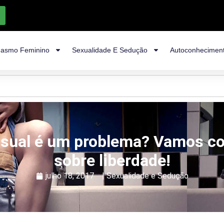
asmo Feminino
Sexualidade E Sedução
Autoconhecimen
asual é um problema? Vamos co
sobre liberdade!
julho 18, 2017
|
Sexualidade e Sedução