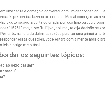
em uma festa e começa a conversar com um desconhecido. Ele 
sa é que precisa fazer sexo com ele. Mas aí começam as neuras,
ão existe resposta certa ou errada, por isso hoje eu vou propor
age=”15751″ img_size=”full”][vc_column_text]A decisão se vo
. Portanto, na hora de definir as razões para ter uma primeira no
e responder essas questões, você estará com a mente mais clara
eia o artigo até o final.
bordar os seguintes tópicos:
ção ao sexo casual?
conteceu?
na?