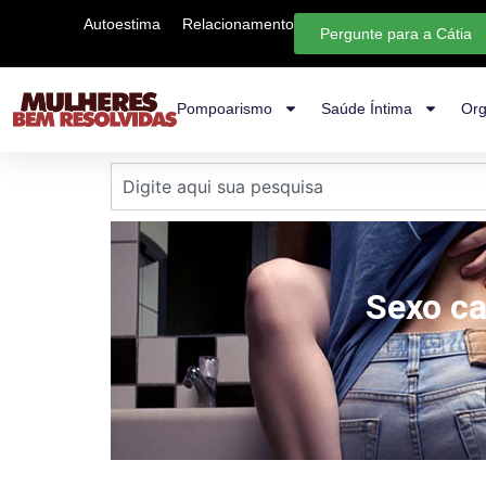
Autoestima
Relacionamento
Pergunte para a Cátia
Pompoarismo
Saúde Íntima
Org
Sexo c