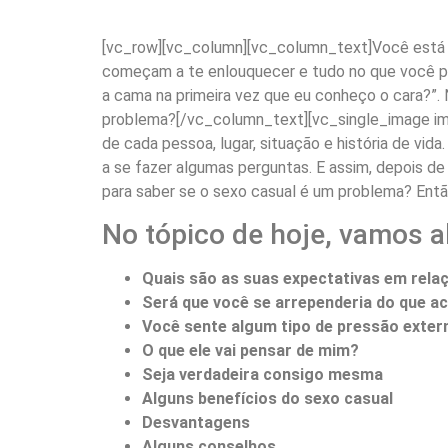
[vc_row][vc_column][vc_column_text]Você está 
começam a te enlouquecer e tudo no que você pen
a cama na primeira vez que eu conheço o cara?”. N
problema?[/vc_column_text][vc_single_image im
de cada pessoa, lugar, situação e história de vida
a se fazer algumas perguntas. E assim, depois d
para saber se o sexo casual é um problema? Então l
No tópico de hoje, vamos a
Quais são as suas expectativas em rela
Será que você se arrependeria do que a
Você sente algum tipo de pressão exter
O que ele vai pensar de mim?
Seja verdadeira consigo mesma
Alguns benefícios do sexo casual
Desvantagens
Alguns conselhos