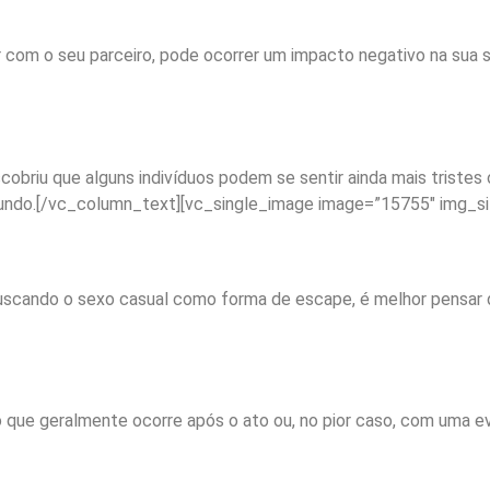
r com o seu parceiro, pode ocorrer um impacto negativo na sua 
obriu que alguns indivíduos podem se sentir ainda mais tristes 
 mundo.[/vc_column_text][vc_single_image image=”15755″ img_si
uscando o sexo casual como forma de escape, é melhor pensar 
 que geralmente ocorre após o ato ou, no pior caso, com uma ev