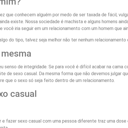
 mim?
ez que conhecem alguém por medo de ser taxada de fácil, vulgar,
inda existe. Nossa sociedade é machista e alguns homens ainda
á que você iria seguir em um relacionamento com um homem que a
algo do tipo, talvez seja melhor não ter nenhum relacionamento 
o mesma
seu senso de integridade. Se para você é difícil acabar na cam
noite de sexo casual. Da mesma forma que não devemos julgar q
e que o sexo só seja feito dentro de um relacionamento.
xo casual
ir e fazer sexo casual com uma pessoa diferente traz uma dose 
nita.