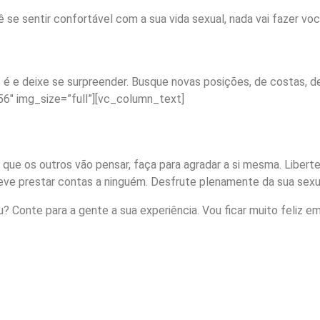
ê se sentir confortável com a sua vida sexual, nada vai fazer voc
 e deixe se surpreender. Busque novas posições, de costas, de 
6″ img_size=”full”][vc_column_text]
ue os outros vão pensar, faça para agradar a si mesma. Liberte-s
deve prestar contas a ninguém. Desfrute plenamente da sua sex
? Conte para a gente a sua experiência. Vou ficar muito feliz e