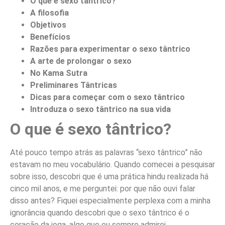
O que é sexo tântrico?
A filosofia
Objetivos
Benefícios
Razões para experimentar o sexo tântrico
A arte de prolongar o sexo
No Kama Sutra
Preliminares Tântricas
Dicas para começar com o sexo tântrico
Introduza o sexo tântrico na sua vida
O que é sexo tântrico?
Até pouco tempo atrás as palavras “sexo tântrico” não
estavam no meu vocabulário. Quando comecei a pesquisar
sobre isso, descobri que é uma prática hindu realizada há
cinco mil anos, e me perguntei: por que não ouvi falar
disso antes? Fiquei especialmente perplexa com a minha
ignorância quando descobri que o sexo tântrico é o
coração da ioga, algo que eu sempre admirei.