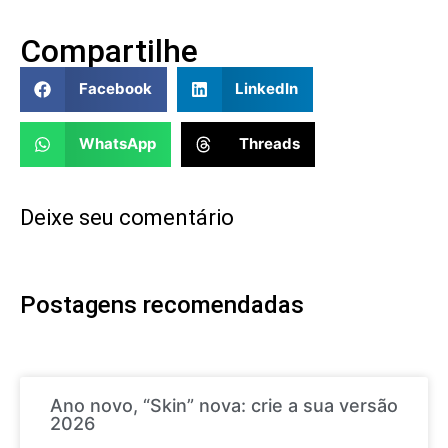
Compartilhe
Facebook
LinkedIn
WhatsApp
Threads
Deixe seu comentário
Postagens recomendadas
Ano novo, “Skin” nova: crie a sua versão
2026