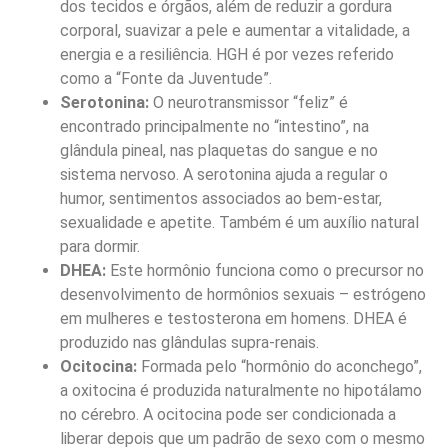
dos tecidos e órgãos, além de reduzir a gordura
corporal, suavizar a pele e aumentar a vitalidade, a
energia e a resiliência. HGH é por vezes referido
como a “Fonte da Juventude”.
Serotonina:
O neurotransmissor “feliz” é
encontrado principalmente no “intestino”, na
glândula pineal, nas plaquetas do sangue e no
sistema nervoso. A serotonina ajuda a regular o
humor, sentimentos associados ao bem-estar,
sexualidade e apetite. Também é um auxílio natural
para dormir.
DHEA:
Este hormônio funciona como o precursor no
desenvolvimento de hormônios sexuais – estrógeno
em mulheres e testosterona em homens. DHEA é
produzido nas glândulas supra-renais.
Ocitocina:
Formada pelo “hormônio do aconchego”,
a oxitocina é produzida naturalmente no hipotálamo
no cérebro. A ocitocina pode ser condicionada a
liberar depois que um padrão de sexo com o mesmo