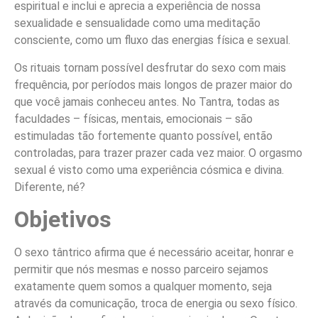
espiritual e inclui e aprecia a experiência de nossa
sexualidade e sensualidade como uma meditação
consciente, como um fluxo das energias física e sexual.
Os rituais tornam possível desfrutar do sexo com mais
frequência, por períodos mais longos de prazer maior do
que você jamais conheceu antes. No Tantra, todas as
faculdades – físicas, mentais, emocionais – são
estimuladas tão fortemente quanto possível, então
controladas, para trazer prazer cada vez maior. O orgasmo
sexual é visto como uma experiência cósmica e divina.
Diferente, né?
Objetivos
O sexo tântrico afirma que é necessário aceitar, honrar e
permitir que nós mesmas e nosso parceiro sejamos
exatamente quem somos a qualquer momento, seja
através da comunicação, troca de energia ou sexo físico.