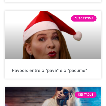
AUTOESTIMA
Pavocê: entre o “pavê” e o “pacumê”
DESTAQUE