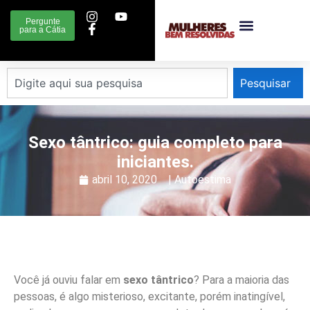
Pergunte
para a Cátia
Pesquisar
Sexo tântrico: guia completo para
iniciantes.
abril 10, 2020
|
Autoestima
Você já ouviu falar em
sexo tântrico
? Para a maioria das
pessoas, é algo misterioso, excitante, porém inatingível,