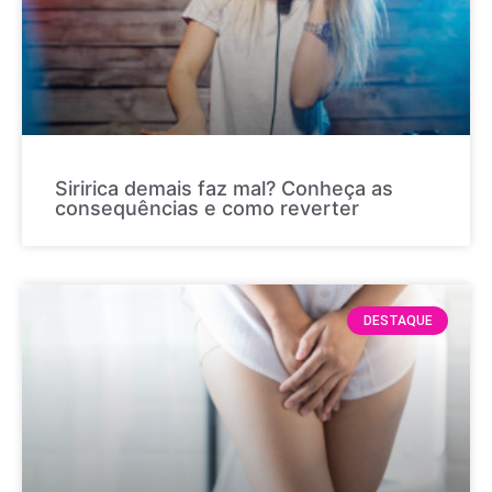
Siririca demais faz mal? Conheça as
consequências e como reverter
DESTAQUE