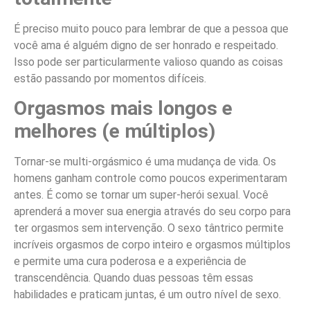
É preciso muito pouco para lembrar de que a pessoa que
você ama é alguém digno de ser honrado e respeitado.
Isso pode ser particularmente valioso quando as coisas
estão passando por momentos difíceis.
Orgasmos mais longos e
melhores (e múltiplos)
Tornar-se multi-orgásmico é uma mudança de vida. Os
homens ganham controle como poucos experimentaram
antes. É como se tornar um super-herói sexual. Você
aprenderá a mover sua energia através do seu corpo para
ter orgasmos sem intervenção. O sexo tântrico permite
incríveis orgasmos de corpo inteiro e orgasmos múltiplos
e permite uma cura poderosa e a experiência de
transcendência. Quando duas pessoas têm essas
habilidades e praticam juntas, é um outro nível de sexo.