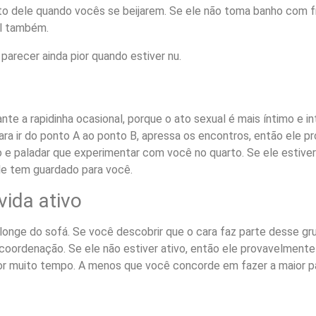
lito dele quando vocês se beijarem. Se ele não toma banho com f
al também.
parecer ainda pior quando estiver nu.
nte a rapidinha ocasional, porque o ato sexual é mais íntimo e 
a ir do ponto A ao ponto B, apressa os encontros, então ele p
 e paladar que experimentar com você no quarto. Se ele estiver
le tem guardado para você.
vida ativo
nge do sofá. Se você descobrir que o cara faz parte desse gru
coordenação. Se ele não estiver ativo, então ele provavelmente n
or muito tempo. A menos que você concorde em fazer a maior pa