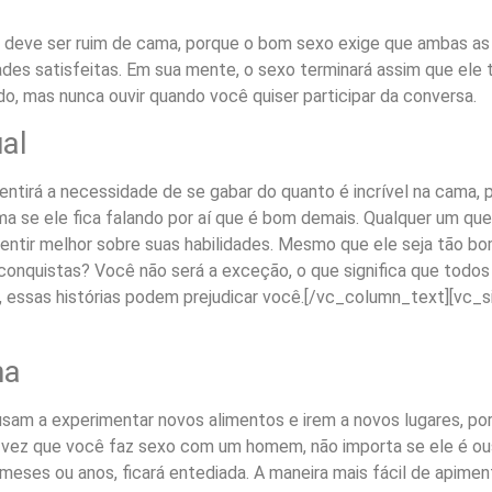
 deve ser ruim de cama, porque o bom sexo exige que ambas as
des satisfeitas. Em sua mente, o sexo terminará assim que ele 
o, mas nunca ouvir quando você quiser participar da conversa.
ual
tirá a necessidade de se gabar do quanto é incrível na cama, 
ma se ele fica falando por aí que é bom demais. Qualquer um que
tir melhor sobre suas habilidades. Mesmo que ele seja tão bom
quistas? Você não será a exceção, o que significa que todos 
e, essas histórias podem prejudicar você.
[/vc_column_text][vc_s
na
sam a experimentar novos alimentos e irem a novos lugares, po
a vez que você faz sexo com um homem, não importa se ele é ou
 meses ou anos, ficará entediada. A maneira mais fácil de apime