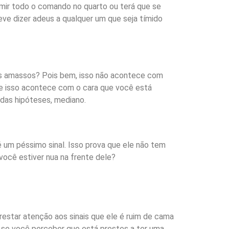
umir todo o comando no quarto ou terá que se
e dizer adeus a qualquer um que seja tímido
ns amassos? Pois bem, isso não acontece com
. Se isso acontece com o cara que você está
 das hipóteses, mediano.
 um péssimo sinal. Isso prova que ele não tem
você estiver nua na frente dele?
estar atenção aos sinais que ele é ruim de cama
o, se você perceber que está prestes a ter uma