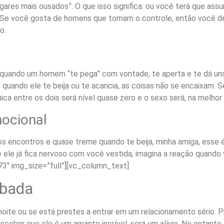
ares mais ousados”. O que isso significa: ou você terá que ass
 Se você gosta de homens que tomam o controle, então você dev
o.
 quando um homem “te pega” com vontade, te aperta e te dá u
s quando ele te beija ou te acaricia, as coisas não se encaixam
ica entre os dois será nível quase zero e o sexo será, na melhor
mocional
os encontros e quase treme quando te beija, minha amiga, esse é
e ele já fica nervoso com você vestida, imagina a reação quando 
3″ img_size=”full”][vc_column_text]
ubada
ite ou se está prestes a entrar em um relacionamento sério. Pr
scobrir que ele é um amante incrível, será um alívio. No entant