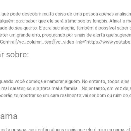
 que pode descobrir muita coisa de uma pessoa apenas analis
alguém para saber que ele será ótimo sob os lençóis. Afinal, a 
ade do seu quarto. E para sua alegria, também é possível saber o 
eter um grande erro, procurando por sinais de alerta que sugere
 Confira!
[/vc_column_text][vc_video link=”https://www.youtu
r sobre:
quando você começa a namorar alguém. No entanto, todos eles 
é mal caráter, se ele trata mal a família… No entanto, em vez d
derão te mostrar se um cara realmente vai ser bom ou ruim de c
 cama
ta pessoa, aqui estão alguns sinais que ele é ruim na cama, a