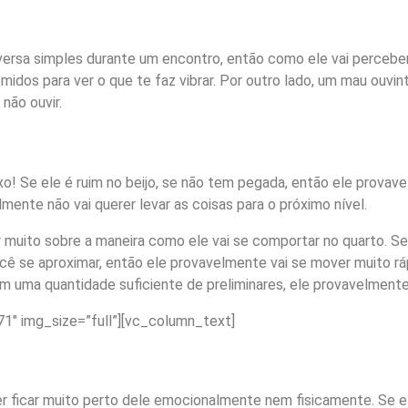
rsa simples durante um encontro, então como ele vai perceber
idos para ver o que te faz vibrar. Por outro lado, um mau ouvin
não ouvir.
xo! Se ele é ruim no beijo, se não tem pegada, então ele provav
lmente não vai querer levar as coisas para o próximo nível.
uito sobre a maneira como ele vai se comportar no quarto. Se 
ocê se aproximar, então ele provavelmente vai se mover muito r
 uma quantidade suficiente de preliminares, ele provavelmente 
1″ img_size=”full”][vc_column_text]
r ficar muito perto dele emocionalmente nem fisicamente. Se 