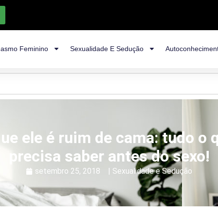
asmo Feminino
Sexualidade E Sedução
Autoconhecimen
que ele é ruim de cama: tudo o 
precisa saber antes do sexo!
setembro 25, 2018
|
Sexualidade e Sedução