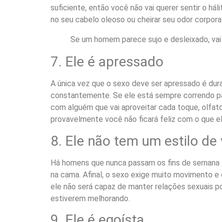
suficiente, então você não vai querer sentir o há
no seu cabelo oleoso ou cheirar seu odor corpor
Se um homem parece sujo e desleixado, vai 
7. Ele é apressado
A única vez que o sexo deve ser apressado é dura
constantemente. Se ele está sempre correndo par
com alguém que vai aproveitar cada toque, olfato
provavelmente você não ficará feliz com o que e
8. Ele não tem um estilo de 
Há homens que nunca passam os fins de semana lo
na cama. Afinal, o sexo exige muito movimento e 
ele não será capaz de manter relações sexuais p
estiverem melhorando.
9. Ele é egoísta