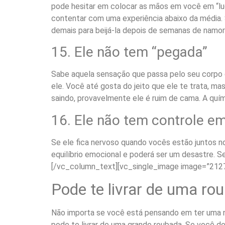
pode hesitar em colocar as mãos em você em “lug
contentar com uma experiência abaixo da média.
demais para beijá-la depois de semanas de namor
15. Ele não tem “pegada”
Sabe aquela sensação que passa pelo seu corpo
ele. Você até gosta do jeito que ele te trata, ma
saindo, provavelmente ele é ruim de cama. A quím
16. Ele não tem controle e
Se ele fica nervoso quando vocês estão juntos n
equilíbrio emocional e poderá ser um desastre. S
[/vc_column_text][vc_single_image image=”2127
Pode te livrar de uma ro
Não importa se você está pensando em ter uma no
pode te livrar de uma grande roubada. Se você de