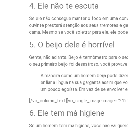
4. Ele não te escuta
Se ele não consegue manter o foco em uma conve
ouvinte prestará atenção aos seus tremores e gem
cama. Mesmo se você soletrar para ele, ele pode 
5. O beijo dele é horrível
Gente, não adianta. Beijo é termômetro para o se
o seu primeiro beijo foi desastroso, você provave
A maneira como um homem beija pode dizer m
enfiar a língua na sua garganta assim que v
um pouco egoísta. Em vez de se envolver em
[/vc_column_text][vc_single_image image=”2127
6. Ele tem má higiene
Se um homem tem má higiene, você não vai quere