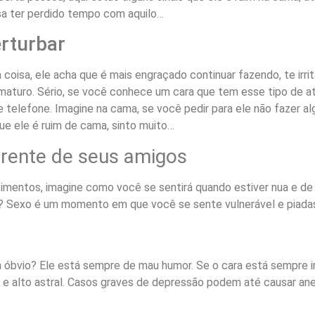
sa ter perdido tempo com aquilo…
erturbar
coisa, ele acha que é mais engraçado continuar fazendo, te irrit
maturo. Sério, se você conhece um cara que tem esse tipo de ati
 telefone. Imagine na cama, se você pedir para ele não fazer algo
ue ele é ruim de cama, sinto muito…
 frente de seus amigos
timentos, imagine como você se sentirá quando estiver nua e de
e? Sexo é um momento em que você se sente vulnerável e piada
em óbvio? Ele está sempre de mau humor. Se o cara está sempre
a e alto astral. Casos graves de depressão podem até causar ane