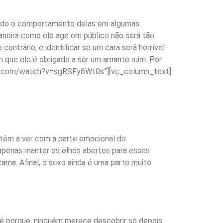
ando o comportamento delas em algumas
maneira como ele age em público não será tão
contrário, e identificar se um cara será horrível
m que ele é obrigado a ser um amante ruim. Por
be.com/watch?v=sgRSFy6Wt0s”][vc_column_text]
têm a ver com a parte emocional do
e apenas manter os olhos abertos para esses
ama. Afinal, o sexo ainda é uma parte muito
té porque, ninguém merece descobrir só depois