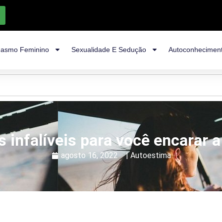
asmo Feminino
Sexualidade E Sedução
Autoconhecimen
s infalíveis para você encarar a
agosto 16, 2022
|
Autoestima