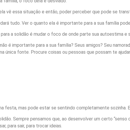
família, o foco dela é desviado.
la vê essa situação e então, poder perceber que pode se trans
ará tudo. Ver o quanto ela é importante para a sua família pode
 para a solidão é mudar o foco de onde parte sua autoestima e s
 não é importante para a sua família? Seus amigos? Seu namora
a única fonte. Procure coisas ou pessoas que possam te ajudar a
ma festa, mas pode estar se sentindo completamente sozinha. 
solidão. Sempre pensamos que, ao desenvolver um certo “senso
, para sair, para trocar ideias.