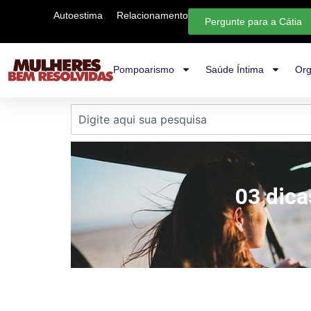
Autoestima
Relacionamento
Pergunte para a Cátia
Pompoarismo
Saúde Íntima
Org
03 dica