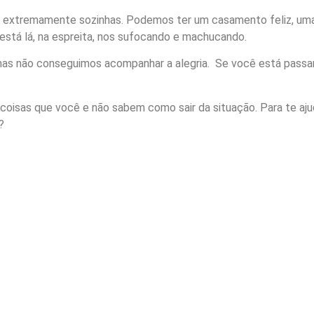
xtremamente sozinhas. Podemos ter um casamento feliz, uma ca
está lá, na espreita, nos sufocando e machucando.
mas não conseguimos acompanhar a alegria. Se você está passan
isas que você e não sabem como sair da situação. Para te ajud
?