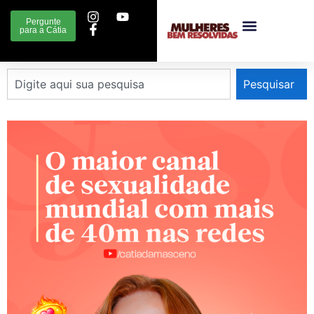
Pergunte
para a Cátia
Pesquisar