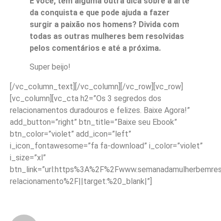
E você, tem alguma outra dica sobre a arte
da conquista e que pode ajuda a fazer
surgir a paixão nos homens? Divida com
todas as outras mulheres bem resolvidas
pelos comentários e até a próxima.
Super beijo!
[/vc_column_text][/vc_column][/vc_row][vc_row]
[vc_column][vc_cta h2=”Os 3 segredos dos
relacionamentos duradouros e felizes. Baixe Agora!”
add_button=”right” btn_title=”Baixe seu Ebook”
btn_color=”violet” add_icon=”left”
i_icon_fontawesome=”fa fa-download” i_color=”violet”
i_size=”xl”
btn_link=”url:https%3A%2F%2Fwww.semanadamulherbemreso
relacionamento%2F||target:%20_blank|”]