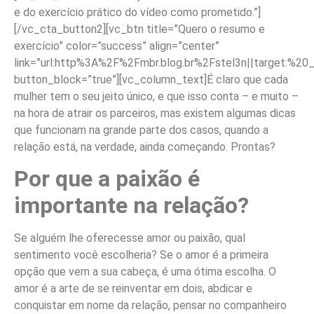
e do exercício prático do vídeo como prometido.”]
[/vc_cta_button2][vc_btn title=”Quero o resumo e
exercício” color=”success” align=”center”
link=”url:http%3A%2F%2Fmbr.blog.br%2Fstel3n||target:%20_
button_block=”true”][vc_column_text]É claro que cada
mulher tem o seu jeito único, e que isso conta – e muito –
na hora de atrair os parceiros, mas existem algumas dicas
que funcionam na grande parte dos casos, quando a
relação está, na verdade, ainda começando. Prontas?
Por que a paixão é
importante na relação?
Se alguém lhe oferecesse amor ou paixão, qual
sentimento você escolheria? Se o amor é a primeira
opção que vem a sua cabeça, é uma ótima escolha. O
amor é a arte de se reinventar em dois, abdicar e
conquistar em nome da relação, pensar no companheiro