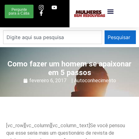
Pergunte
para a Cátia
Pesquisar
Como fazer um homem se apaixonar
em 5 passos
fevereiro 6, 2017
|
Autoconhecimento
[vc_row][vc_column][vc_column_text]Se você pensou
que esse seria mais um questionário de revista de