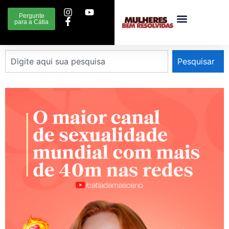
Pergunte
para a Cátia
Pesquisar