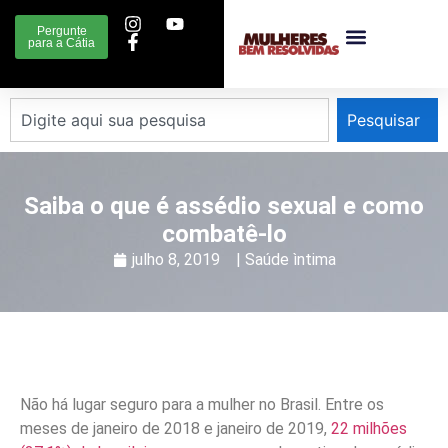
Pergunte
para a Cátia
Pesquisar
Saiba o que é assédio sexual e como
combatê-lo
julho 8, 2019
|
Saúde ìntima
Não há lugar seguro para a mulher no Brasil. Entre os
meses de janeiro de 2018 e janeiro de 2019,
22 milhões