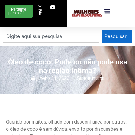
Pergunte
para a Cátia
Pesquisar
Óleo de coco: Pode ou não pode usa
na região íntima?
janeiro 31, 2020
|
Saúde ìntima
Querido por muitos, olhado com desconfiança por outros,
o óleo de coco é sem dúvida, envolto por discussões e