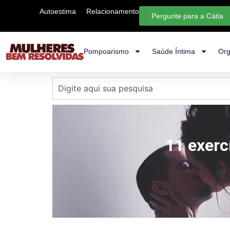
Autoestima
Relacionamento
Pergunte para a Cátia
Pompoarismo
Saúde Íntima
Org
11 exerc