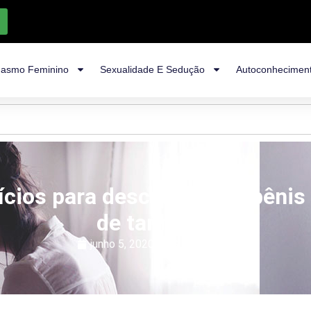
asmo Feminino
Sexualidade E Sedução
Autoconhecimen
ícios para descobrir se o pêni
de tamanho
junho 5, 2020
|
Saúde ìntima