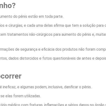
anho?
umento do pênis estão em toda parte.
ios e cirurgias; e cada uma delas afirma que tem a solução para 
cem tratamentos não-cirúrgicos para aumento do pênis e, muita
formações de segurança e eficácia dos produtos não foram comp
entos, dados distorcidos e fotos questionáveis de antes e depois
correr
ineficaz, e algumas podem, inclusive, danificar o pênis.
e elas forem utilizadas.
o médico com fraturas, inflamações e sérios danos no órgão 