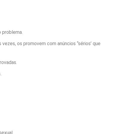
o problema.
s vezes, os promovem com anúncios “sérios’ que
rovadas.
.
sexual.