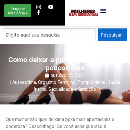
Pergunte
para a Cátia
Pesquisar
Como deixar a ppka apertadinha em
poucos dias
outubro 25, 2024
|
Autoestima
,
Orgasmo Feminino
,
Pompoarismo
,
Saúde
ìntima
,
Sexualidade e Sedução
Que mulher não quer deixar a ppka mais apertadinha e
poderosa? Desconheço! Se você acha que isso é