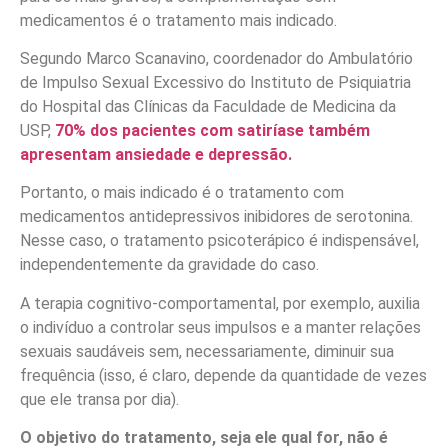
medicamentos é o tratamento mais indicado.
Segundo Marco Scanavino, coordenador do Ambulatório
de Impulso Sexual Excessivo do Instituto de Psiquiatria
do Hospital das Clínicas da Faculdade de Medicina da
USP,
70% dos pacientes com satiríase também
apresentam ansiedade e depressão.
Portanto, o mais indicado é o tratamento com
medicamentos antidepressivos inibidores de serotonina.
Nesse caso, o tratamento psicoterápico é indispensável,
independentemente da gravidade do caso.
A terapia cognitivo-comportamental, por exemplo, auxilia
o indivíduo a controlar seus impulsos e a manter relações
sexuais saudáveis sem, necessariamente, diminuir sua
frequência (isso, é claro, depende da quantidade de vezes
que ele transa por dia).
O objetivo do tratamento, seja ele qual for, não é