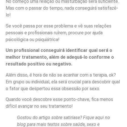
No começo uma relação ou masturbação será suficiente.
Mas com o passar do tempo, nada conseguirá satisfazê-
lo!
Se você passa por esse problema e vê suas relações
pessoais e profissionais ruírem, procure por ajuda
psicológica ou psiquiátrica!
Um profissional conseguirá identificar qual será o
melhor tratamento, além de adequá-lo conforme o
resultado positivo ou negativo.
Além disso, é hora de não se acanhar com a terapia, ok?
Em grupo ou individual, ela será crucial para descobrir qual
o fator que despertou essa obsessão por sexo.
Quando você descobre esse ponto-chave, fica menos
difícil avançar no seu tratamento!
Gostou do artigo sobre satiríase? Fique aqui no
blog para mais textos sobre saúde, sexo e