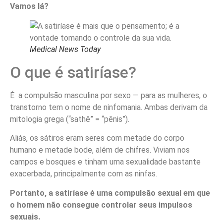
Vamos lá?
Medical News Today
O que é satiríase?
É a compulsão masculina por sexo — para as mulheres, o
transtorno tem o nome de ninfomania. Ambas derivam da
mitologia grega (“sathê” = “pênis”).
Aliás, os sátiros eram seres com metade do corpo
humano e metade bode, além de chifres. Viviam nos
campos e bosques e tinham uma sexualidade bastante
exacerbada, principalmente com as ninfas.
Portanto, a satiríase é uma compulsão sexual em que
o homem não consegue controlar seus impulsos
sexuais.