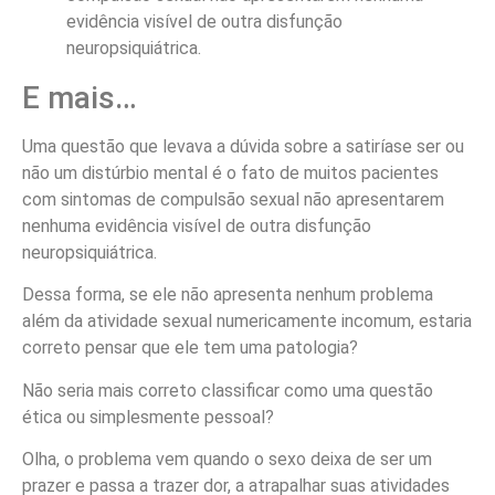
E mais…
Uma questão que levava a dúvida sobre a satiríase ser ou
não um distúrbio mental é o fato de muitos pacientes
com sintomas de compulsão sexual não apresentarem
nenhuma evidência visível de outra disfunção
neuropsiquiátrica.
Dessa forma, se ele não apresenta nenhum problema
além da atividade sexual numericamente incomum, estaria
correto pensar que ele tem uma patologia?
Não seria mais correto classificar como uma questão
ética ou simplesmente pessoal?
Olha, o problema vem quando o sexo deixa de ser um
prazer e passa a trazer dor, a atrapalhar suas atividades