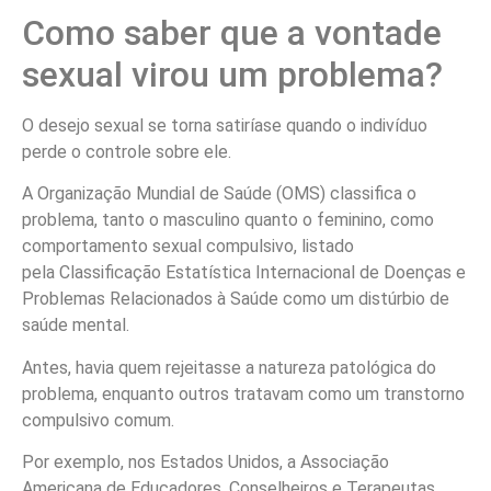
Como saber que a vontade
sexual virou um problema?
O desejo sexual se torna satiríase quando o indivíduo
perde o controle sobre ele.
A Organização Mundial de Saúde (OMS) classifica o
problema, tanto o masculino quanto o feminino, como
comportamento sexual compulsivo, listado
pela Classificação Estatística Internacional de Doenças e
Problemas Relacionados à Saúde como um distúrbio de
saúde mental.
Antes, havia quem rejeitasse a natureza patológica do
problema, enquanto outros tratavam como um transtorno
compulsivo comum.
Por exemplo, nos Estados Unidos, a Associação
Americana de Educadores, Conselheiros e Terapeutas