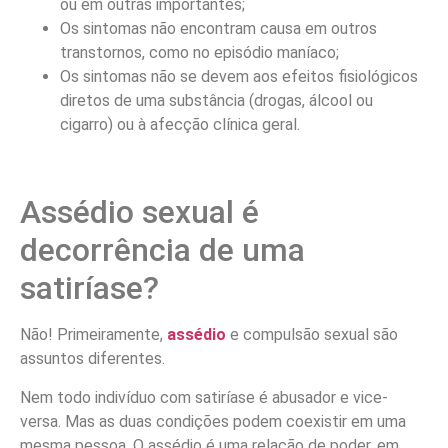
ou em outras importantes;
Os sintomas não encontram causa em outros
transtornos, como no episódio maníaco;
Os sintomas não se devem aos efeitos fisiológicos
diretos de uma substância (drogas, álcool ou
cigarro) ou à afecção clínica geral.
Assédio sexual é
decorrência de uma
satiríase?
Não! Primeiramente,
assédio
e compulsão sexual são
assuntos diferentes.
Nem todo indivíduo com satiríase é abusador e vice-
versa. Mas as duas condições podem coexistir em uma
mesma pessoa. O assédio é uma relação de poder, em