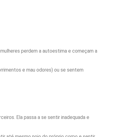
As mulheres perdem a autoestima e começam a
 corrimentos e mau odores) ou se sentem
ceiros. Ela passa a se sentir inadequada e
ir até mesmo nojo do próprio corpo e sentir