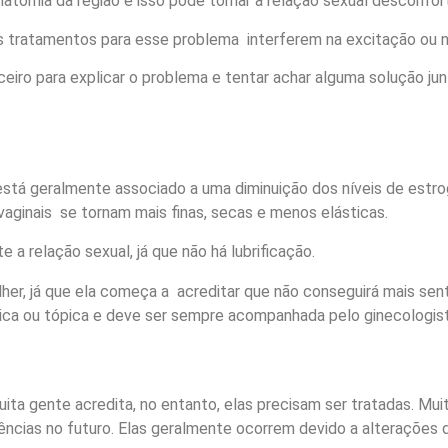
natomia da região e isso pode tornar a relação sexual desconfor
 tratamentos para esse problema interferem na excitação ou na 
eiro para explicar o problema e tentar achar alguma solução j
stá geralmente associado a uma diminuição dos níveis de est
aginais se tornam mais finas, secas e menos elásticas.
 a relação sexual, já que não há lubrificação.
er, já que ela começa a acreditar que não conseguirá mais senti
mica ou tópica e deve ser sempre acompanhada pelo ginecologist
ita gente acredita, no entanto, elas precisam ser tratadas. Mu
cias no futuro. Elas geralmente ocorrem devido a alterações do