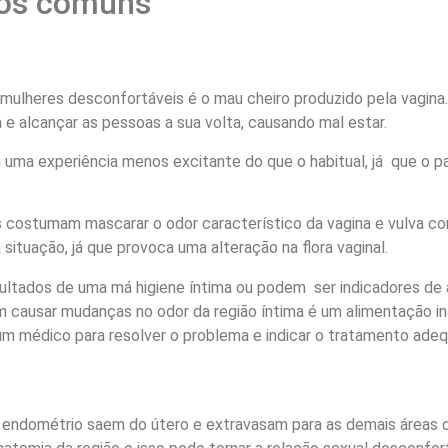
mos comuns
ulheres desconfortáveis é o mau cheiro produzido pela vagina. 
 e alcançar as pessoas a sua volta, causando mal estar.
 uma experiência menos excitante do que o habitual, já que o p
s costumam mascarar o odor característico da vagina e vulva 
 situação, já que provoca uma alteração na flora vaginal.
ultados de uma má higiene íntima ou podem ser indicadores d
m causar mudanças no odor da região íntima é um alimentação 
r um médico para resolver o problema e indicar o tratamento ade
endométrio saem do útero e extravasam para as demais áreas d