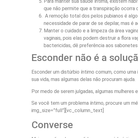
Para manter sua saúde íntima, existem hábi
que não permite que a transpiração ocorra d
A remoção total dos pelos pubianos é algo
necessidade de parar de se depilar, mas é 
Manter o cuidado e a limpeza da área vagin
vaginais, pois elas podem destruir a flora 
bactericidas, dê preferência aos sabonetes
Esconder não é a soluç
Esconder um distúrbio íntimo comum, como uma i
sua vida, mas algumas delas não procuram ajuda.
Por medo de serem julgadas, algumas mulheres e
Se você tem um problema íntimo, procure um méd
img_size=”full”][vc_column_text]
Converse