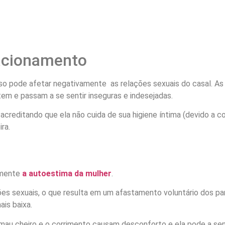
lacionamento
isso pode afetar negativamente as relações sexuais do casal. 
em e passam a se sentir inseguras e indesejadas.
 acreditando que ela não cuida de sua higiene íntima (devido a
ra.
amente
a autoestima da mulher
.
ões sexuais, o que resulta em um afastamento voluntário dos par
is baixa.
mau cheiro e o corrimento causam desconforto e ela pode a sent