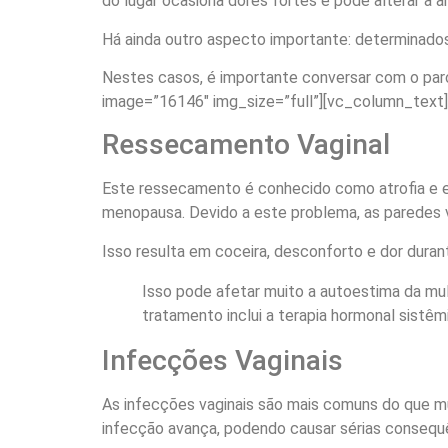
do lugar ocasiona dores fortes e pode alterar a a
Há ainda outro aspecto importante: determinados
Nestes casos, é importante conversar com o parc
image=”16146″ img_size=”full”][vc_column_text]
Ressecamento Vaginal
Este ressecamento é conhecido como atrofia e e
menopausa. Devido a este problema, as paredes v
Isso resulta em coceira, desconforto e dor durante
Isso pode afetar muito a autoestima da mulh
tratamento inclui a terapia hormonal sistê
Infecções Vaginais
As infecções vaginais são mais comuns do que mu
infecção avança, podendo causar sérias consequên