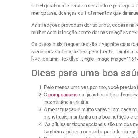
O PH geralmente tende a ser ácido e protege a zo
menopausa, doenças ou tratamentos que diminue
As infecções provocam dor ao urinar, coceira na 
mulher com infecção sente dor nas relações sexu
Os casos mais frequentes são a vaginite causada 
sua limpeza íntima de trás para frente. Também 
[/vc_column_text][vc_single_image image=”1614
Dicas para uma boa saú
Pelo menos uma vez por ano, você precisa 
O
pompoarismo
ou ginástica íntima feminin
incontinência urinária.
A menstruação é muito variável em cada mul
menstruais, mantenha uma boa nutrição e um
As pílulas anticoncepcionais são um dos mé
também ajudam a controlar períodos irregul