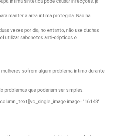
upa íntima sintética pode causar infecções, já
ra manter a área íntima protegida. Não há
duas vezes por dia, no entanto, não use duchas
el utilizar sabonetes anti-sépticos e
s mulheres sofrem algum problema íntimo durante
do problemas que poderiam ser simples.
vc_column_text][vc_single_image image=”16148″