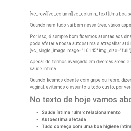
[vc_row][vc_column][vc_column_text]Uma boa saú
Quando nem tudo vai bem nessa área, vários aspe
Por isso, é sempre bom ficarmos atentas aos sina
pode afetar a nossa autoestima e atrapalhar at
[vc_single_image image=”16145″ img_size=”full”
Apesar de termos avançado em diversas áreas e 
saúde íntima.
Quando ficamos doente com gripe ou febre, diz
vaginal, evitamos o assunto a todo custo, por ve
No texto de hoje vamos abo
Saúde íntima ruim x relacionamento
Autoestima afetada
Tudo começa com uma boa higiene ínti