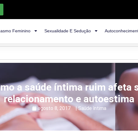
asmo Feminino
Sexualidade E Sedução
Autoconhecimen
mo a saúde íntima ruim afeta 
relacionamento e autoestima
agosto 8, 2017
|
Saúde ìntima