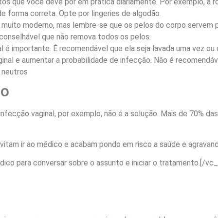
tos que você deve pôr em prática diariamente. Por exemplo, a ro
e forma correta. Opte por lingeries de algodão.
 muito moderno, mas lembre-se que os pelos do corpo servem pa
aconselhável que não remova todos os pelos.
al é importante. É recomendável que ela seja lavada uma vez ou 
vaginal e aumentar a probabilidade de infecção. Não é recomendáv
 neutros
ão
nfecção vaginal, por exemplo, não é a solução. Mais de 70% da
vitam ir ao médico e acabam pondo em risco a saúde e agravan
ico para conversar sobre o assunto e iniciar o tratamento.[/