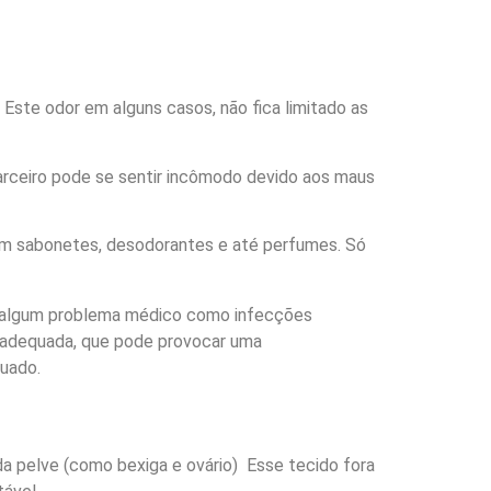
Este odor em alguns casos, não fica limitado as
arceiro pode se sentir incômodo devido aos maus
com sabonetes, desodorantes e até perfumes. Só
e algum problema médico como infecções
inadequada, que pode provocar uma
quado.
a pelve (como bexiga e ovário) Esse tecido fora