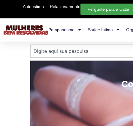
Autoestima
Relacionamento
Pergunte para a Cátia
Pompoarismo
Saúde Íntima
Org
Co