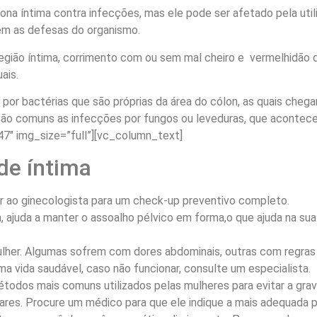
na íntima contra infecções, mas ele pode ser afetado pela utili
m as defesas do organismo.
região íntima, corrimento com ou sem mal cheiro e vermelhidão 
ais.
por bactérias que são próprias da área do cólon, as quais cheg
são comuns as infecções por fungos ou leveduras, que acontecem
7″ img_size=”full”][vc_column_text]
de íntima
ir ao ginecologista para um check-up preventivo completo.
a, ajuda a manter o assoalho pélvico em forma,o que ajuda na su
her. Algumas sofrem com dores abdominais, outras com regras pes
a vida saudável, caso não funcionar, consulte um especialista.
todos mais comuns utilizados pelas mulheres para evitar a grav
ares. Procure um médico para que ele indique a mais adequada p