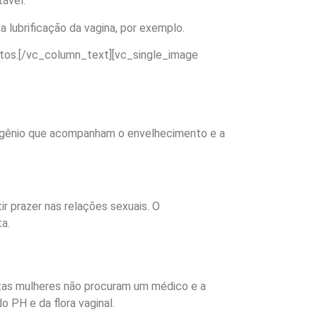
tável.
lubrificação da vagina, por exemplo.
untos.[/vc_column_text][vc_single_image
rogênio que acompanham o envelhecimento e a
r prazer nas relações sexuais. O
a.
itas mulheres não procuram um médico e a
 PH e da flora vaginal.