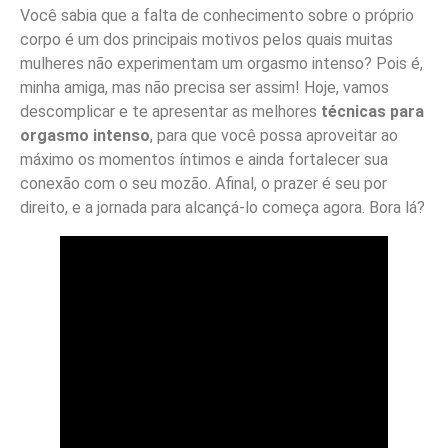
Você sabia que a falta de conhecimento sobre o próprio
corpo é um dos principais motivos pelos quais muitas
mulheres não experimentam um orgasmo intenso? Pois é,
minha amiga, mas não precisa ser assim! Hoje, vamos
descomplicar e te apresentar as melhores
técnicas para
orgasmo intenso
, para que você possa aproveitar ao
máximo os momentos íntimos e ainda fortalecer sua
conexão com o seu mozão. Afinal, o prazer é seu por
direito, e a jornada para alcançá-lo começa agora. Bora lá?