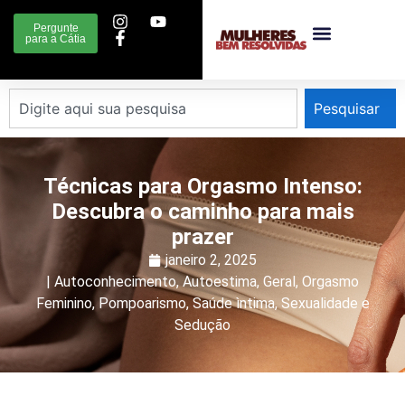
Pergunte
para a Cátia
Pesquisar
Técnicas para Orgasmo Intenso:
Descubra o caminho para mais
prazer
janeiro 2, 2025
|
Autoconhecimento
,
Autoestima
,
Geral
,
Orgasmo
Feminino
,
Pompoarismo
,
Saúde ìntima
,
Sexualidade e
Sedução