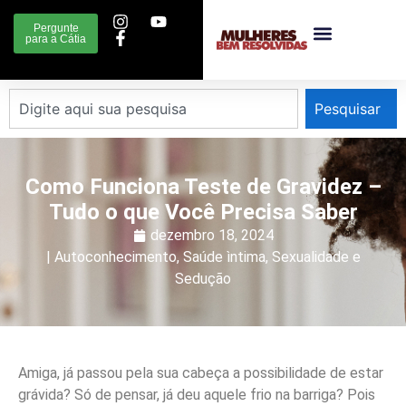
Pergunte
para a Cátia
Pesquisar
Como Funciona Teste de Gravidez –
Tudo o que Você Precisa Saber
dezembro 18, 2024
|
Autoconhecimento
,
Saúde ìntima
,
Sexualidade e
Sedução
Amiga, já passou pela sua cabeça a possibilidade de estar
grávida? Só de pensar, já deu aquele frio na barriga? Pois