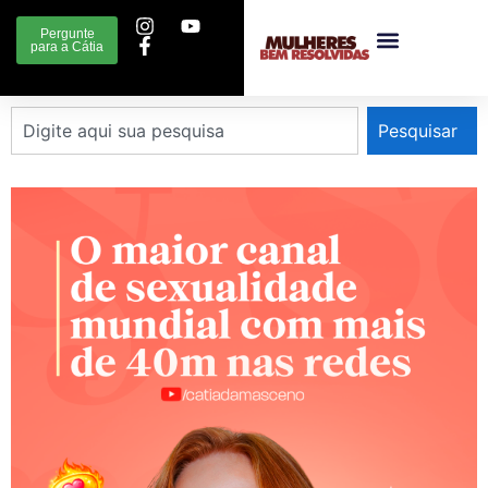
Pergunte
para a Cátia
Pesquisar