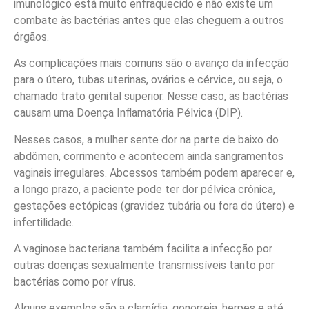
imunológico está muito enfraquecido e não existe um
combate às bactérias antes que elas cheguem a outros
órgãos.
As complicações mais comuns são o avanço da infecção
para o útero, tubas uterinas, ovários e cérvice, ou seja, o
chamado trato genital superior. Nesse caso, as bactérias
causam uma Doença Inflamatória Pélvica (DIP).
Nesses casos, a mulher sente dor na parte de baixo do
abdômen, corrimento e acontecem ainda sangramentos
vaginais irregulares. Abcessos também podem aparecer e,
a longo prazo, a paciente pode ter dor pélvica crônica,
gestações ectópicas (gravidez tubária ou fora do útero) e
infertilidade.
A vaginose bacteriana também facilita a infecção por
outras doenças sexualmente transmissíveis tanto por
bactérias como por vírus.
Alguns exemplos são a clamídia, gonorreia, herpes e até