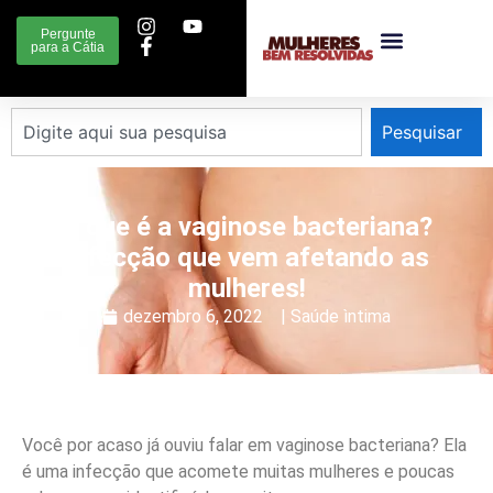
Pergunte
para a Cátia
Pesquisar
O que é a vaginose bacteriana?
Infecção que vem afetando as
mulheres!
dezembro 6, 2022
|
Saúde ìntima
Você por acaso já ouviu falar em vaginose bacteriana? Ela
é uma infecção que acomete muitas mulheres e poucas