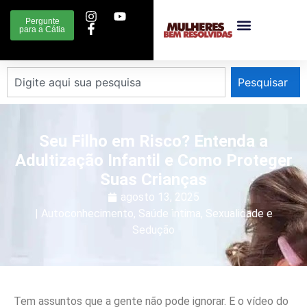
Pergunte
para a Cátia
Pesquisar
Seu Filho em Risco? Entenda a
Adultização Infantil e Como Proteger
Suas Crianças
agosto 13, 2025
|
Autoconhecimento
,
Saúde ìntima
,
Sexualidade e
Sedução
Tem assuntos que a gente não pode ignorar. E o vídeo do