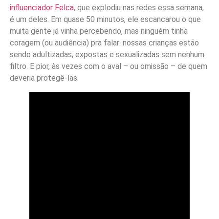
influenciador Felca
, que explodiu nas redes essa semana,
é um deles. Em quase 50 minutos, ele escancarou o que
muita gente já vinha percebendo, mas ninguém tinha
coragem (ou audiência) pra falar: nossas crianças estão
sendo adultizadas, expostas e sexualizadas sem nenhum
filtro. E pior, às vezes com o aval – ou omissão – de quem
deveria protegê-las.