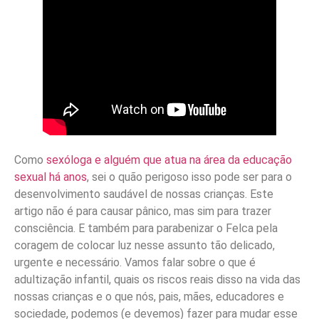
Como
sexóloga e alguém que atua na área da educação
sexual há anos
, sei o quão perigoso isso pode ser para o
desenvolvimento saudável de nossas crianças. Este
artigo não é para causar pânico, mas sim para trazer
consciência. E também para parabenizar o Felca pela
coragem de colocar luz nesse assunto tão delicado,
urgente e necessário. Vamos falar sobre o que é
adultização infantil, quais os riscos reais disso na vida das
nossas crianças e o que nós, pais, mães, educadores e
sociedade, podemos (e devemos) fazer para mudar esse