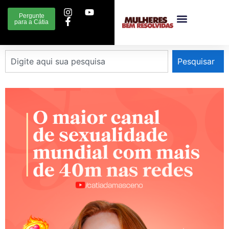
Pergunte
para a Cátia
Pesquisar