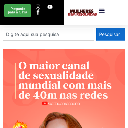
Pergunte
para a Cátia
Pesquisar